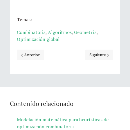
Temas:
Combinatoria
,
Algoritmos
,
Geometría
,
Optimización global
Artículo anterior: Hablemos del Teorema de Tverberg, y alg
Artículo siguiente: In
Anterior
Siguiente
Contenido relacionado
Modelación matemática para heurísticas de
optimización combinatoria