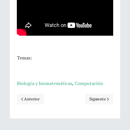
Temas:
Biología y biomatemáticas
,
Computación
Artículo anterior: Medidas atómicas que convergen a medida
Artículo siguiente: Di
Anterior
Siguiente